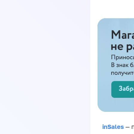
inSales
— п