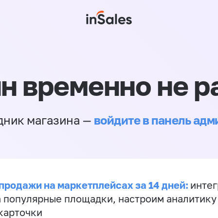
н временно не р
войдите в панель ад
дник магазина —
продажи на маркетплейсах за 14 дней:
инте
а популярные площадки, настроим аналитику
карточки