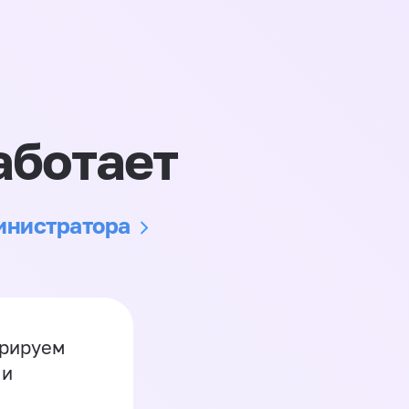
аботает
министратора
грируем
 и